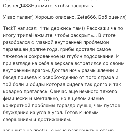
Casper_1488Нажмите, чтобы раскрыть…
У вас талант) Хорошо описано, Zeta666, Боб оценил)
TeckT написал: ↑ты держись там)) Расскажи че по
итогу трипаНажмите, чтобы раскрыть… В итоге
разобрался с главной внутренней проблемой
терзавшей долгие года. грибы достали самое
тяжелое и сокровенное из глубин подсознания. И
при взгляде на себя в зеркале встретился со своим
внутренним врагом. Долгая ночь размышлений и
бесед привела к освобождению от того страха и
той боли и обиды которая сидела так долго и так
коварно пряталась. Сейчас еще немного тяжело
физически и ментально, но в целом знание
конкретной проблемы гораздо лучше, чем пустое
блуждание из угла в угол. Готов к новым
свершениям и достижениям.
запишите на пробу , с меня развернутый отзыв