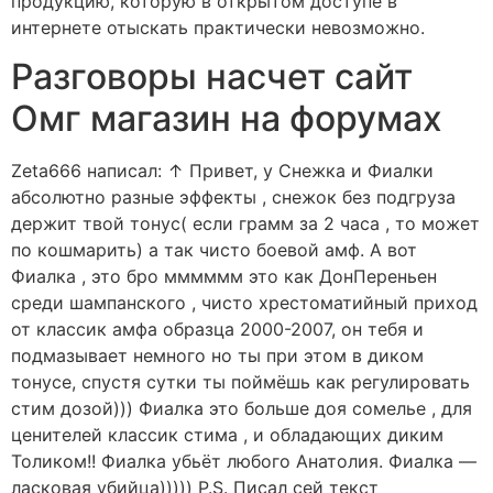
продукцию, которую в открытом доступе в
интернете отыскать практически невозможно.
Разговоры насчет сайт
Омг магазин на форумах
Zeta666 написал: ↑ Привет, у Снежка и Фиалки
абсолютно разные эффекты , снежок без подгруза
держит твой тонус( если грамм за 2 часа , то может
по кошмарить) а так чисто боевой амф. А вот
Фиалка , это бро мммммм это как ДонПереньен
среди шампанского , чисто хрестоматийный приход
от классик амфа образца 2000-2007, он тебя и
подмазывает немного но ты при этом в диком
тонусе, спустя сутки ты поймёшь как регулировать
стим дозой))) Фиалка это больше доя сомелье , для
ценителей классик стима , и обладающих диким
Толиком!! Фиалка убьёт любого Анатолия. Фиалка —
ласковая убийца))))) P.S. Писал сей текст