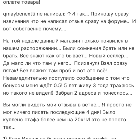
оплате товара!
qmaybenexttime написал: ↑И так… Приношу сразу
извинения что не написал отзыв сразу на форуме… И
вот собственно почему….
На той неделе данный магазин только появился в
нашем распоряжении… Были сомнения брать или не
брать. Все знают как это бывает… Новый селлер…
Да мало ли что там у него… Психанул) Взял сразу
пятак! Без всяких там проб и вот это всё!
Незамедлительно поступило сообщение о том что
бонусом меня ждёт 0.5! 5 лет живу 3 года трахаюсь
но такого не видел!) Забрал 2 адреса и понеслось…
Вы могли видеть мои отзывы в ветке… Я просто не
мог ничего писать последующие 4 дня! Было
куплено стафа более чем на 20к! И это не просто
так…
1) Клад.Идеально быстро поднятый стафф, не