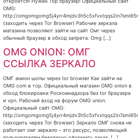
откроется! Нужен Тор браузер! Официальный сайт
OMG:
http://omgomgomg5j4yrr4mjdv3h5c5xfvxtqqs2in7smi6
(заходить через Tor Browser) Рабочие зеркала
магазина позволяют зайти на сайт Омг через
обычный браузер в обход запрета. Omg […]
OMG ONION: ОМГ
ССЫЛКА ЗЕРКАЛО
ОМГ анион шопы через tor browser Как зайти на
OMG com в тор. Официальный магазин OMG onion в
обход блокировки Роскомнадзора без tor браузера
и vpn. Рабочий вход на форум OMG union.
Официальный сайт OMG:
http://omgomgomg5j4yrr4mjdv3h5c5xfvxtqqs2in7smi6
(заходить через Tor Browser) Зеркало ОМГ снова не
работает омг зеркало – это ресурс, позволяющий
пользователям безопасно оформить заказ. […]