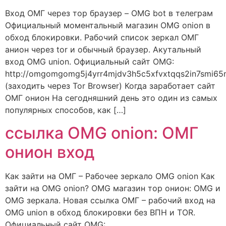
Вход ОМГ через тор браузер – OMG bot в телеграм
Официальный моментальный магазин OMG onion в
обход блокировки. Рабочий список зеркал ОМГ
анион через tor и обычный браузер. Акутальный
вход OMG union. Официальный сайт OMG:
http://omgomgomg5j4yrr4mjdv3h5c5xfvxtqqs2in7smi6
(заходить через Tor Browser) Когда заработает сайт
ОМГ онион На сегодняшний день это один из самых
популярных способов, как […]
ссылка OMG onion: ОМГ
онион вход
Как зайти на ОМГ – Рабочее зеркало OMG onion Как
зайти на OMG onion? OMG магазин тор онион: OMG и
OMG зеркала. Новая ссылка ОМГ – рабочий вход на
OMG union в обход блокировки без ВПН и TOR.
Официальный сайт OMG: