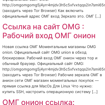
http://omgomgomg5j4yrr4mjdv3h5c5xfvxtqqs2in7smi6
(заходить через Tor Browser) Как включить
официальный адрес ОМГ вход Зеркало это. ОМГ […]
Ссылка на сайт OMG :
Рабочий вход ОМГ онион
Новая ссылка ОМГ Моментальные магазины OMG
onion. Официальный сайт OMG union в обход
блокировки. Рабочий вход ОМГ онион через тор и
обычный браузер. Официальный сайт OMG:
http://omgomgomg5j4yrr4mjdv3h5c5xfvxtqqs2in7smi6
(заходить через Tor Browser) Рабочие зеркала ОМГ в
анион сети ОМГ магазин моментальных покупок —
прямая ссылка для MacOs Для Linux Что нужно:
купить SSH, настроить операционную систему […]
ОМГ онион ссылка: