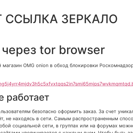
Г ССЫЛКА ЗЕРКАЛО
через tor browser
 магазин OMG onion в обход блокировки Роскомнадзора 
mg5j4yrr4mjdv3h5c5xfvxtqqs2in7smi65mjps7wvkmqmtqd.
е работает
ользователям безопасно оформить заказ. За счет уника
йт, не находясь в сети. Самым распространенным спосо
любой социальной сети, в группах или на форумах мож
сайтами увеличивается с каждым днем. Чтобы быть з