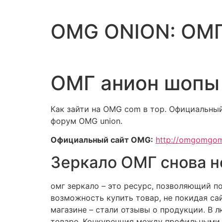
OMG ONION: ОМ
ОМГ анион шопы 
Как зайти на OMG com в тор. Официальный
форум OMG union.
Официальный сайт OMG:
http://omgomgo
Зеркало ОМГ снова н
омг зеркало – это ресурс, позволяющий п
возможность купить товар, не покидая са
магазине – стали отзывы о продукции. В 
товаре. Конкуренция между профильными 