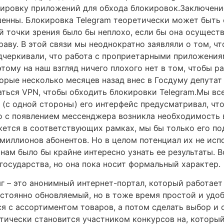
кировку приложений для обхода блокировок.Заключени
шенны. Блокировка Telegram теоретически может быть 
ой точки зрения было бы неплохо, если бы она осущест
раву. В этой связи мы неоднократно заявляли о том, чт
дчеркивали, что работа с проприетарными приложениями
му на наш взгляд ничего плохого нет в том, чтобы ра
орые несколько месяцев назад внес в Госдуму депутат
ься VPN, чтобы обходить блокировки Telegram.Мы все 
 (с одной стороны) его интерфейс предусматривал, чт
о с появлением мессенджера возникла необходимость в
жется в соответствующих рамках, мы бы только его по
миллионов абонентов. Но в целом потенциал их не испо
нам было бы крайне интересно узнать ее результаты. 
государства, но она пока носит формальный характер.
 – это анонимный интернет-портал, который работает
остоянно обновляемый, но в тоже время простой и удоб
я с ассортиментом товаров, а потом сделать выбор и о
атически становится участником конкурсов на, которы