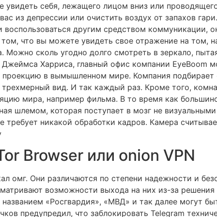
ете увидеть себя, лежащего лицом вниз или проводящег
вас из депрессии или очистить воздух от запахов гари
и воспользоваться другим средством коммуникации, о
том, что вы можете увидеть свое отражение на том, на
а. Можно сколь угодно долго смотреть в зеркало, пыта
м Джеймса Харриса, главный офис компании EyeBoom м
у проекцию в вымышленном мире. Компания подбирает 
 трехмерный вид. И так каждый раз. Кроме того, комн
яцию мира, например фильма. В то время как большин
ная шлемом, которая поступает в мозг не визуальными
не требует никакой обработки кадров. Камера считыв
у
or Browser или onion VPN
ал омг. Они различаются по степени надежности и без
матривают возможности выхода на них из-за решения 
д названием «Росгвардия», «МВД» и так далее могут б
ков предупредил, что заблокировать Telegram техниче