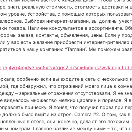
ре, знать реальную стоимость, стоимость доставки и 
ом уровне. Устройства, с помощью которых пользоват
телефонов. Выбирая интернет-магазин, вы должны учес
вки товара. Наличие консультантов в ассортименте. Об
формы заказа, контакты, объявления, цены. Если у про
сли у вас есть желание приобрести интернет-ритейлер 
ратиться в нашу компанию “Таглайн”. Мы поможем реа
mg5j4yrr4mjdv3h5c5xfvxtqqs2in7smi65mjps7wvkmqmtqd.
ркала, особенно если вы входите в сеть с нескольких
мой, где обнаружил, что отражений моего лица в комна
ежду – зеркальные отражения отсутствовали. Я не знал
це виднелось множество мелких царапин и порезов. Я в
правлять прическу. Я понял, что получил порез при пе
о должно было выйти из строя. Camera #2. О том, как 
новленные в отеле, они, конечно, делают его похожим 
ым номерам. Главное различие между ними – то, что о