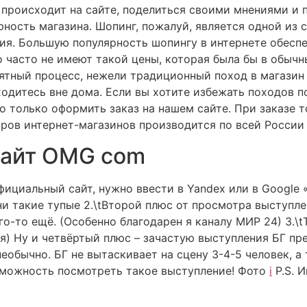
о происходит на сайте, поделиться своими мнениями и
рность магазина. Шопинг, пожалуй, является одной из
я. Большую популярность шопингу в интернете обеспеч
 часто не имеют такой цены, которая была бы в обычн
иятный процесс, нежели традиционный поход в магазин 
ходитесь вне дома. Если вы хотите избежать походов 
но только оформить заказ на нашем сайте. При заказе
аров интернет-магазинов производится по всей России
сайт OMG com
фициальный сайт, нужно ввести в Yandex или в Google 
ни такие тупые 2.\tВторой плюс от просмотра выступле
го-то ещё. (Особенно благодарен я каналу МИР 24) 3.\
тся) Ну и четвёртый плюс – зачастую выступления БГ п
еобычно. БГ не вытаскивает на сцену 3-4-5 человек, а
озможность посмотреть такое выступление! Фото
i
P.S. 