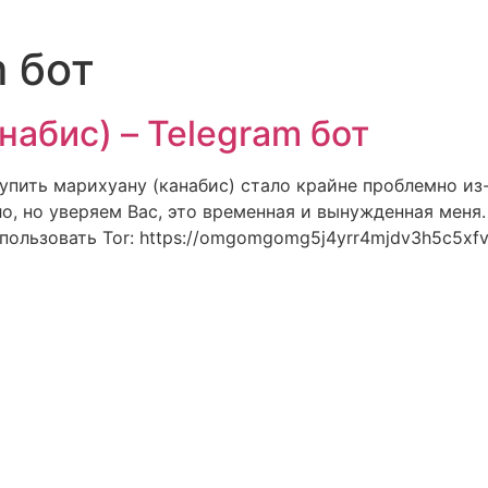
m бот
набис) – Telegram бот
, купить марихуану (канабис) стало крайне проблемно и
о, но уверяем Вас, это временная и вынужденная меня
спользовать Tor: https://omgomgomg5j4yrr4mjdv3h5c5x