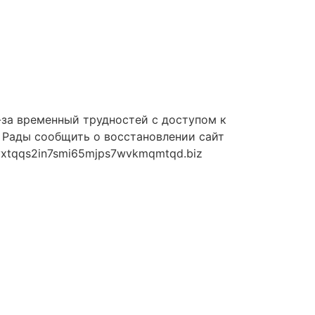
з-за временный трудностей с доступом к
. Рады сообщить о восстановлении сайт
fvxtqqs2in7smi65mjps7wvkmqmtqd.biz