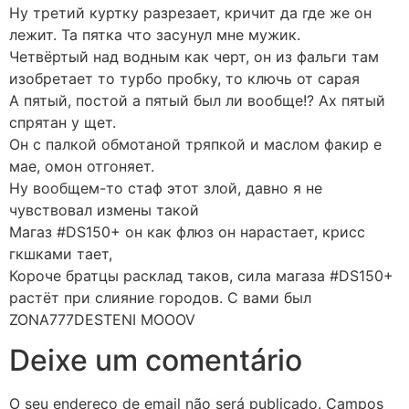
Ну третий куртку разрезает, кричит да где же он
лежит. Та пятка что засунул мне мужик.
Четвёртый над водным как черт, он из фальги там
изобретает то турбо пробку, то ключь от сарая
А пятый, постой а пятый был ли вообще!? Ах пятый
спрятан у щет.
Он с палкой обмотаной тряпкой и маслом факир е
мае, омон отгоняет.
Ну вообщем-то стаф этот злой, давно я не
чувствовал измены такой
Магаз #DS150+ он как флюз он нарастает, крисс
гкшками тает,
Короче братцы расклад таков, сила магаза #DS150+
растёт при слияние городов. С вами был
ZONA777DESTENI MOOOV
Deixe um comentário
O seu endereço de email não será publicado.
Campos