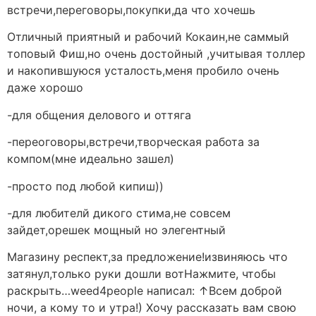
встречи,переговоры,покупки,да что хочешь
Отличный приятный и рабочий Кокаин,не саммый
топовый Фиш,но очень достойный ,учитывая толлер
и накопившуюся усталость,меня пробило очень
даже хорошо
-для общения делового и оттяга
-переоговоры,встречи,творческая работа за
компом(мне идеально зашел)
-просто под любой кипиш))
-для любителй дикого стима,не совсем
зайдет,орешек мощный но элегентный
Магазину респект,за предложение!извиняюсь что
затянул,только руки дошли вотНажмите, чтобы
раскрыть…weed4people написал: ↑Всем доброй
ночи, а кому то и утра!) Хочу рассказать вам свою