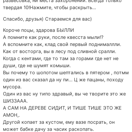
развесовка, ни места захоронений. Всегда только
твердая 10!Нажмите, чтобы раскрыть…
Спасибо, друзья) Стараемся для вас)
Короче поцы, здарова БЫЛЛИ
А помните как руки, после квесста мыли!?
А вспомните как, клад свой первый поднималлли.
Как от восторга, вы в лесу под сливной сралли.
Когда с кентами, где то там за горами где нет не
души, где не шумят комыши.
Вы почему то шопотом шептались в пятером , потмм
один из вас сказал да ну пи… Ц же пацаны, походу
мусора.
Один из вас ну типо здравый, вы че творите это же
ШИЗЗААА.
А САМ НА ДЕРЕВЕ СИДИТ, И ТИШЕ ТИШЕ ЭТО ЖЕ
АМОН,.
Другой копает за кустом, ему вазе посрать, он
может бабке дачу за часик раскопать.