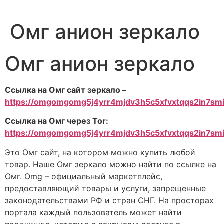
Омг анион зеркало
Омг анион зеркало
Ссылка на Омг сайт зеркало –
https://omgomgomg5j4yrr4mjdv3h5c5xfvxtqqs2in7s
Ссылка на Омг через Tor:
https://omgomgomg5j4yrr4mjdv3h5c5xfvxtqqs2in7s
Это Омг сайт, на котором можно купить любой
товар. Наше Омг зеркало можно найти по ссылке на
Омг. Omg – официальный маркетплейс,
предоставляющий товары и услуги, запрещенные
законодательствами РФ и стран СНГ. На просторах
портала каждый пользователь может найти