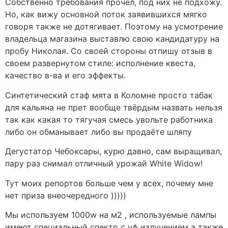
Собственно требования прочел, под них не подхожу.
Но, как вижу основной поток заявившихся мягко
говоря также не дотягивает. Поэтому на усмотрение
владельца магазина выставлю свою кандидатуру на
пробу Николая. Со своей стороны отпишу отзыв в
своем развернутом стиле: исполнение квеста,
качество в-ва и его эффекты.
Синтетический стаф мята в Коломне просто табак
для кальяна не прет вообще твёрдым назвать нельзя
так как какая то тягучая смесь увольте работника
либо он обманывает либо вы продаёте шляпу
Дегустатор Чебоксары, курю давно, сам выращивал,
пару раз снимал отличный урожай White Widow!
Тут моих репортов больше чем у всех, почему мне
нет приза внеочередного )))))
Мы используем 1000w на м2 , используемые лампы
имеют специальный спектр с уф излучением а также