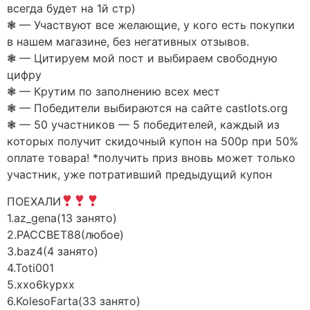
всегда будет на 1й стр)
❃ — Участвуют все желающие, у кого есть покупки
в нашем магазине, без негативных отзывов.
❃ — Цитируем мой пост и выбираем свободную
цифру
❃ — Крутим по заполнению всех мест
❃ — Победители выбираются на сайте castlots.org
❃ — 50 участников — 5 победителей, каждый из
которых получит скидочный купон на 500р при 50%
оплате товара! *получить приз вновь может только
участник, уже потративший предыдущий купон
ПОЕХАЛИ
1.az_gena(13 занято)
2.PACCBET88(любое)
3.baz4(4 занято)
4.Toti001
5.xxo6kypxx
6.KolesoFarta(33 занято)