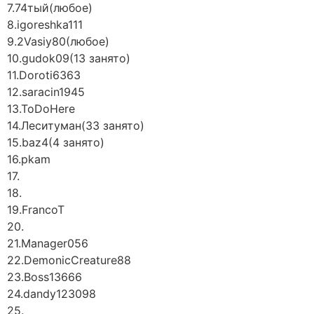
7.74тый(любое)
8.igoreshka111
9.2Vasiy80(любое)
10.gudok09(13 занято)
11.Doroti6363
12.saracin1945
13.ToDoHere
14.Леситуман(33 занято)
15.baz4(4 занято)
16.pkam
17.
18.
19.FrancoT
20.
21.Manager056
22.DemonicCreature88
23.Boss13666
24.dandy123098
25.