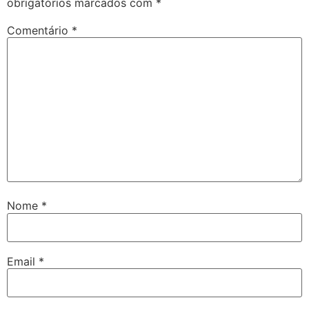
obrigatórios marcados com
*
Comentário
*
Nome
*
Email
*