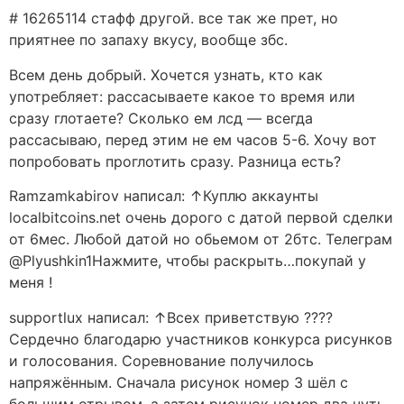
# 16265114 стафф другой. все так же прет, но
приятнее по запаху вкусу, вообще збс.
Всем день добрый. Хочется узнать, кто как
употребляет: рассасываете какое то время или
сразу глотаете? Сколько ем лсд — всегда
рассасываю, перед этим не ем часов 5-6. Хочу вот
попробовать проглотить сразу. Разница есть?
Ramzamkabirov написал: ↑Куплю аккаунты
localbitcoins.net очень дорого с датой первой сделки
от 6мес. Любой датой но обьемом от 2бтс. Телеграм
@Plyushkin1Нажмите, чтобы раскрыть…покупай у
меня !
supportlux написал: ↑Всех приветствую ????
Сердечно благодарю участников конкурса рисунков
и голосования. Соревнование получилось
напряжённым. Сначала рисунок номер 3 шёл с
большим отрывом, а затем рисунок номер два чуть