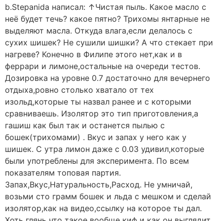
b.Stepanida написал: ↑Чистая пыль. Какое масло с
неё будет течь? какое пятно? Трихомы янтарные не
выделяют масла. Откуда влага,если делалось с
сухих шишек? Не сушили шишки? А что стекает при
нагреве? Конечно в Филипе этого нет,как и в
феррари и лимоне,остальные на очереди тестов.
Дозировка на уровне 0.7 достаточно для вечернего
отдыха,ровно столько хватало от тех
изольд,которые ты назвал ранее и с которыми
сравниваешь. Изолятор это тип приготовления,а
гашиш как был так и останется пылью с
бошек(трихомами) . Вкус и запах у него как у
шишек. С утра лимон даже с 0.03 удивил,которые
были употреблены для эксперимента. По всем
показателям топовая партия.
Запах,Вкус,Натуральность,Расход. Не умничай,
возьми сто грамм бошек и льда с мешком и сделай
изолятор,как на видео,ссылку на которое ты дал.
Хоть глянь что такое вообще киф и как он выглядит