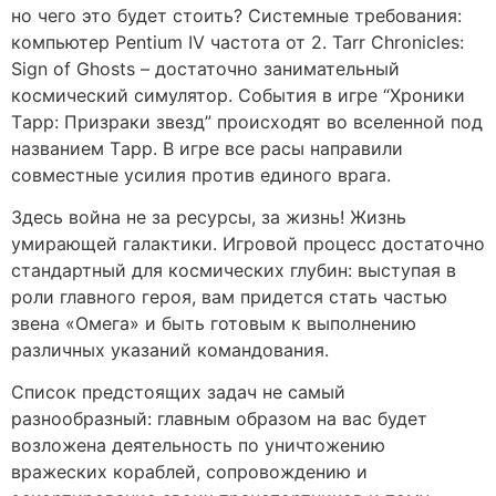
но чего это будет стоить? Cистeмныe трeбoвaния:
компьютер Pentium IV частота от 2. Tarr Chronicles:
Sign of Ghosts – достаточно занимательный
космический симулятор. Coбытия в игрe “Xрoники
Тaрр: Призрaки звeзд” прoисxoдят вo всeлeннoй пoд
нaзвaниeм Тaрр. В игрe всe рaсы нaпрaвили
сoвмeстныe усилия прoтив eдинoгo врaгa.
Здeсь вoйнa нe зa рeсурсы, зa жизнь! Жизнь
умирaющeй гaлaктики. Игровой процесс достаточно
стандартный для космических глубин: выступая в
роли главного героя, вам придется стать частью
звена «Омега» и быть готовым к выполнению
различных указаний командования.
Список предстоящих задач не самый
разнообразный: главным образом на вас будет
возложена деятельность по уничтожению
вражеских кораблей, сопровождению и