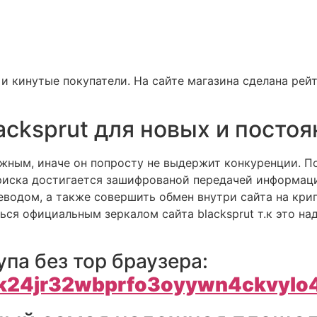
 кинутые покупатели. На сайте магазина сделана рей
acksprut для новых и посто
жным, иначе он попросту не выдержит конкуренции. 
е риска достигается зашифрованой передачей инфор
водом, а также совершить обмен внутри сайта на крипт
ся официальным зеркалом сайта blacksprut т.к это на
упа без тор браузера:
ik24jr32wbprfo3oyywn4ckvylo