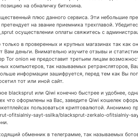
позицию на обналичку биткоина.
ущественный плюс данного сервиса. Эти небольшие пр
 претендует на звание приемника трехглавой. Убедитес
ac,sprut осуществлении оплаты свяжитесь с администра
е только в проверенных и крупных магазинах так как о
т Вам деньги. Внимательно изучите отзывы и статисти
ер Tor onion не предоставит третьим лицам возможнос
тных компьютеров, так называемых ретрансляторов, В
льше информации зашифруется, перед тем как Вы поп
сетил тот или иной сайт.
ое blacksprut или Qiwi конечно быстрее и удобнее, о
тех что оформлены на Вас, заведите Qiwi кошелек офор
ркетплейсах пользоваться криптовалютой. Анонимно п
-ofitsialniy-sayt-ssilka/blacksprut-zerkalo-ofitsialniy-
они.
ходящий обменник в телеграмме, так называемых бото