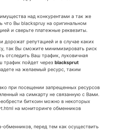
еимущества над конкурентами а так же
ь что Вы blackspruy на оригинальном
цией и сверьте платежные реквезиты.
ни дорожат репутацией и в случае каких
ку, так Вы сможите минимизировать риск
ть отследить Ваш трафик, луковичная
аш трафик пойдет через
blacksprut
адете на желаемый ресурс, таким
днако при посещении запрещенных ресурсов
мленный на симкарту не связанную с Вами.
реобрести биткоин можно в некоторых
sayt.html на мониторинге обменников
в-обменников, перед тем как осуществить