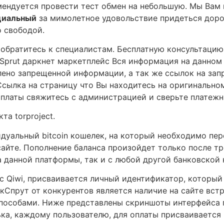
мендуется провести тест обмен на небольшую. Мы Вам
циальный
за мимолетное удовольствие придеться дорог
о свободой.
 обратитесь к специалистам. Бесплатную консультацию
Sprut даркнет маркетплейс Вся информация на данном 
влено запрещенной информации, а так же ссылок на за
Ссылка на страницу что Вы находитесь на оригинальн
оплаты свяжитесь с администрацией и сверьте платежн
та torproject.
дуальный bitcoin кошелек, на который необходимо пере
айте. Пополнение баланса произойдет только после тр
 данной платформы, так и с любой другой банковской 
е с Qiwi, присваивается личный идентификатор, которы
кСпрут от конкурентов является наличие на сайте вс
пособами. Ниже представлены скриншоты интерфейса п
ка, каждому пользователю, для оплаты присваивается