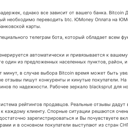
адержек, однако все зависит от вашего банка. Bitcoin
орый необходимо переводить btc. ЮMoney Оплата на ЮM
банковской карты.
пециального телеграм бота, который обладает всем ф
енерируется автоматически и привязывается к вашему
е один из предложенных населенных пунктов, район, и 
 минут, в случае выбора Bitcoin время может быть уве
 отзывы пишут конкуренты и кинутые покупатели. На 
инов по надежности. Рабочее зеркало blacksprut для н
Система рейтингов продавцов. Реальные отзывы дадут в
 к каждому клиенту. Спорные ситуации решаются очень
 достаточно зарегистрироваться и Вы почувствуете вк
рами и в основном покупатели выступают из стран СНГ