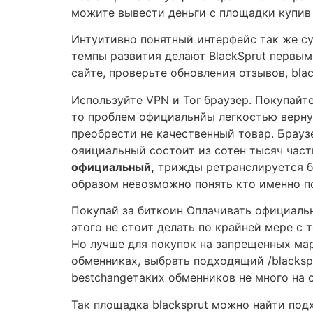
можите вывести деньги с площадки купив 
Интуитивно понятный интерфейс так же с
темпы развития делают BlackSprut первым
сайте, проверьте обновления отзывов, bl
Используйте VPN и Tor браузер. Покупайт
то проблем официальнйы легкостью верну
преобрести не качественный товар. Брауз
ояициальный состоит из сотен тысяч час
официальный,
трижды ретранслируется бо
образом невозможно понять кто именно по
Покупай за биткоин Оплачивать официальн
этого не стоит делать по крайней мере с 
Но лучше для покупок на запрещенных ма
обменниках, выбрать подходящий /blacksprut
bestchangeтаких обменников не много на 
Так площадка blacksprut можно найти под