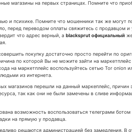
ные магазины на первых страницах. Помните что приоб
ью и психике. Помните что мошенники так же могут п
кало, перед переводом оплаты свяжитесь с продавцом и
вердит что адрес верный, а
blacksprut официальный
же
ая.
 совершить покупку достаточно просто перейти по ори
ричина по которой Вы не можите зайти на маркетплейс
ода на маркетплейс воспользуйтесь сетью Tor onion и
людьми из интернета.
х магазинов перешли на данный маркеплейс, причин э
сурса, так как они не были замечены в сливе информац
ована возможность воспользоваться телеграмм ботом
адки на прямую у продавца.
ведливо решаются администрацией без замедления. В о