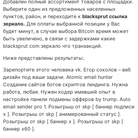
Добавлен полный ассортимент товаров с площадки.
Выберите один из предложенных населенных
пунктов, район, и переходите к
blacksprut ссылка
зеркало.
Для оплаты выбранной позиции у Вас
будет минут, в случае выбора Bitcoin время может
быть увеличено, в связи с задержками какие
blacksprut com зеркало что транзакций.
Ниже представлены результаты:.
Зарепортите этого человека vk. Егор соколов – веб
дизайн под ваши задачи. Atomic email hunter
Создание сайтов ботов скриптов лендинга. Нужна
работа, любая. Нужен кодер имевший опыт в
настройке панели подмены офферов by trump. Auto
email sender pro 1. Розыгрыш от skp [ баннер подписи
х ]. Розыгрыш от skp [ анимированный статус ].
Розыгрыш от skp [ баннер х ]. Розыгрыш от skp [
баннер х60 ].