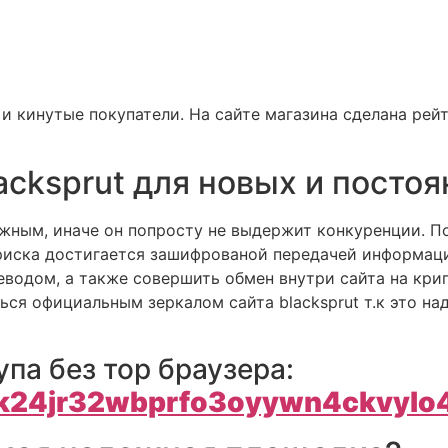
 кинутые покупатели. На сайте магазина сделана рей
acksprut для новых и посто
жным, иначе он попросту не выдержит конкуренции. 
е риска достигается зашифрованой передачей информа
водом, а также совершить обмен внутри сайта на крипт
ся официальным зеркалом сайта blacksprut т.к это на
упа без тор браузера:
ik24jr32wbprfo3oyywn4ckvylo