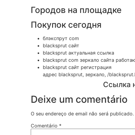
Городов на площадке
Покупок сегодня
блэкспрут com
blacksprut сайт
blacksprut актуальная ссылка
blacksprut com зеркало сайта работ
blacksprut сайт регистрация
адрес blacksprut, зеркало, /blacksprut.
Ссылка 
Deixe um comentário
O seu endereço de email não será publicado.
Comentário
*