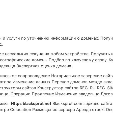
 и услуги по уточнению информации о доменах. Полу
д.
ние нескольких секунд на любом устройстве. Получить 
Географические домены Подбор по ключевому слову. К
ладельца Экспертная оценка домена.
дическое сопровождение Нотариальное заверение сайт
атора Изменение данных Перенос доменов между акка
трукторы сайтов Конструктор сайтов REG. RU REG. Site
ица. Операции Продление Изменение владельца Догов
сьма.
Https blacksprut net
Blacksprut com зеркало сайт
ентре Colocation Размещение сервера Аренда стоек. О