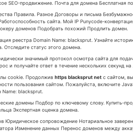
е SEO-продвижение. Почта для домена Бесплатная поч
ества Правила. Разное Договоры и письма Безбумажно
Работоспособность сайта. Мой IP Punycode-конвертаци
брокеру доменов Подобрать похожий Продлить домен.
ия реестра Domain Name: blacksprut. Узнайте истори
. Отследите статус этого домена.
идически значимый протокол осмотра сайта для подач
прос и получайте ответ в течение нескольких секунд н
йлы cookie. Продолжив
https blacksprut net
с сайтом, в
ости пользования сайтом. Пожалуйста, включите JavaS
 Name: blacksprut.
еские домены Подбор по ключевому слову. Купить-пр
льца Экспертная оценка домена.
ов Юридическое сопровождение Нотариальное заверен
атора Изменение данных Перенос доменов между акка