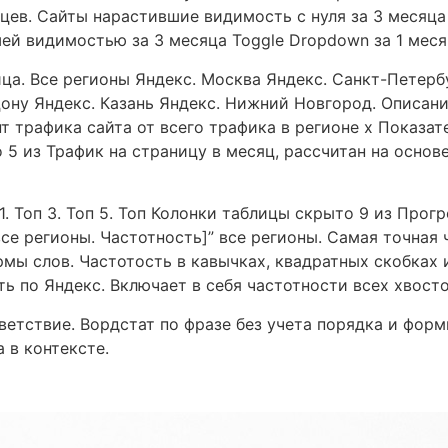
яцев. Сайты нарастившие видимость с нуля за 3 месяца
шей видимостью за 3 месяца Toggle Dropdown за 1 месяц
а. Все регионы Яндекс. Москва Яндекс. Санкт-Петерб
Дону Яндекс. Казань Яндекс. Нижний Новгород. Описан
нт трафика сайта от всего трафика в регионе х Показа
 5 из Трафик на страницу в месяц, рассчитан на основ
 1. Топ 3. Топ 5. Топ Колонки таблицы скрыто 9 из Про
се регионы. Частотность]” все регионы. Самая точная 
рмы слов. Частотость в кавычках, квадратных скобках 
ь по Яндекс. Включает в себя частотности всех хвосто
етствие. Вордстат по фразе без учета порядка и формы
 в контексте.