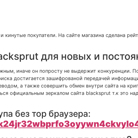
 кинутые покупатели. На сайте магазина сделана рей
acksprut для новых и посто
жным, иначе он попросту не выдержит конкуренции. 
 риска достигается зашифрованой передачей информа
водом, а также совершить обмен внутри сайта на крипт
ся официальным зеркалом сайта blacksprut т.к это на
упа без тор браузера:
ik24jr32wbprfo3oyywn4ckvylo